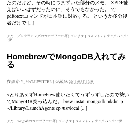
たのだけど、その時につまずいた部分のメモ。 XPDF使
えばいいはずだったのに、そうでもなかった。 で
pdftotextコマンドが日本語に対応する。 というか多分後
者だけで [...]
また、
プログラミング
のカテゴリーに属しています
|
コメント / トラックバック:
0個
HomebrewでMongoDB入れてみ
る
投稿者:
|
公開日:
Y_MATSUWITTER
2011年8月13日
>とりあえずHomebrew使いたくてうずうずしたので勢い
でMongoDB突っ込んだ。 brew install mongodb mkdir -p
~/Library/LaunchAgents cp /usr/local [...]
また、
mongodb
のカテゴリーに属しています
|
コメント / トラックバック: 0個