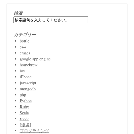
検索
カテゴリー
bottle
c++
emacs
google app engine
homebrew
ios
iPhone
javascript
mongodb
php
Python
Ruby
Scala
xcode
[環境]
プログラミング