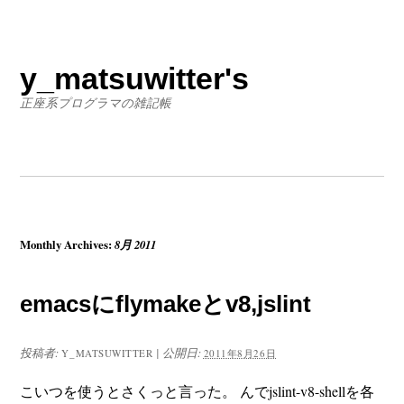
y_matsuwitter's
正座系プログラマの雑記帳
Monthly Archives:
8月 2011
emacsにflymakeとv8,jslint
投稿者:
|
公開日:
Y_MATSUWITTER
2011年8月26日
こいつを使うとさくっと言った。 んでjslint-v8-shellを各