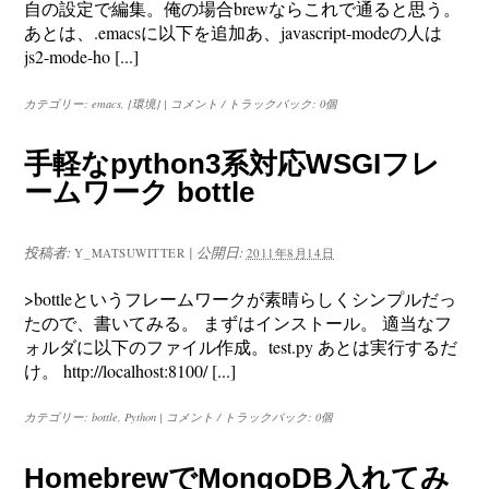
自の設定で編集。俺の場合brewならこれで通ると思う。
あとは、.emacsに以下を追加あ、javascript-modeの人は
js2-mode-ho [...]
カテゴリー:
emacs
,
[環境]
|
コメント / トラックバック: 0個
手軽なpython3系対応WSGIフレ
ームワーク bottle
投稿者:
|
公開日:
Y_MATSUWITTER
2011年8月14日
>bottleというフレームワークが素晴らしくシンプルだっ
たので、書いてみる。 まずはインストール。 適当なフ
ォルダに以下のファイル作成。test.py あとは実行するだ
け。 http://localhost:8100/ [...]
カテゴリー:
bottle
,
Python
|
コメント / トラックバック: 0個
HomebrewでMongoDB入れてみ