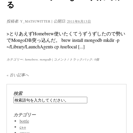
る
投稿者:
|
公開日:
Y_MATSUWITTER
2011年8月13日
>とりあえずHomebrew使いたくてうずうずしたので勢い
でMongoDB突っ込んだ。 brew install mongodb mkdir -p
~/Library/LaunchAgents cp /usr/local [...]
カテゴリー:
homebrew
,
mongodb
|
コメント / トラックバック: 0個
«
古い記事へ
検索
カテゴリー
bottle
c++
emacs