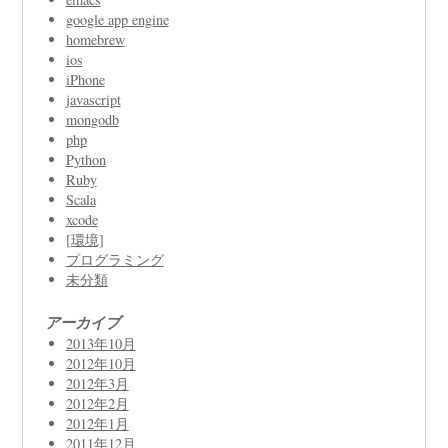
google app engine
homebrew
ios
iPhone
javascript
mongodb
php
Python
Ruby
Scala
xcode
[環境]
プログラミング
未分類
アーカイブ
2013年10月
2012年10月
2012年3月
2012年2月
2012年1月
2011年12月