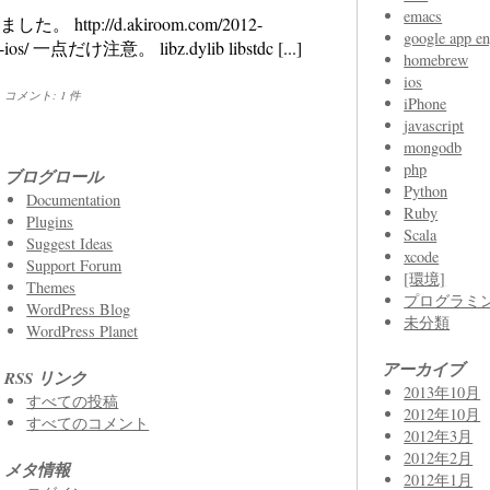
emacs
tp://d.akiroom.com/2012-
google app en
-1-ios/ 一点だけ注意。 libz.dylib libstdc [...]
homebrew
ios
|
コメント: 1 件
iPhone
javascript
mongodb
php
ブログロール
Python
Documentation
Ruby
Plugins
Scala
Suggest Ideas
xcode
Support Forum
[環境]
Themes
プログラミ
WordPress Blog
未分類
WordPress Planet
アーカイブ
RSS リンク
2013年10月
すべての投稿
2012年10月
すべてのコメント
2012年3月
2012年2月
メタ情報
2012年1月