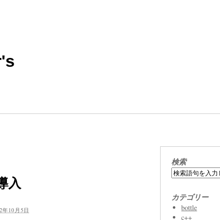
's
検索
V導入
カテゴリー
bottle
12年10月5日
c++