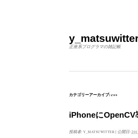
y_matsuwitter
正座系プログラマの雑記帳
カテゴリーアーカイブ:
c++
iPhoneにOpenC
投稿者:
|
公開日:
Y_MATSUWITTER
20